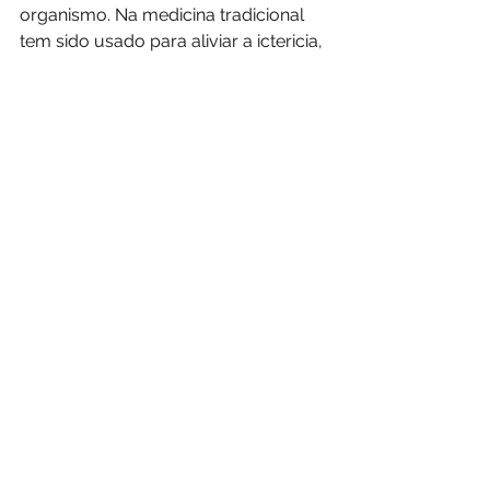
organismo. Na medicina tradicional 
tem sido usado para aliviar a ictericia, 
hepatite, favorece a eliminar de 
cálculos renais, edema, erupções na 
pele, eczema, psoriasis e 
otras condições da pele, estando 
esta estreitamente relacionada com a 
saúde do fígado. 
Uma infusão da flor também se pode 
 aplicar na pele para lavar as áreas 
afectadas. 
As folhas ternas e frescas são muito 
nutritivas. Muito ricas em vitamina A, 
calcio e potasio; também são boa 
fonte de ferro, zinco, sodio e 
vitaminas B, C e D. É um suplemento 
útil para purificar e fortalecer o 
sangue: aumenta a produção de 