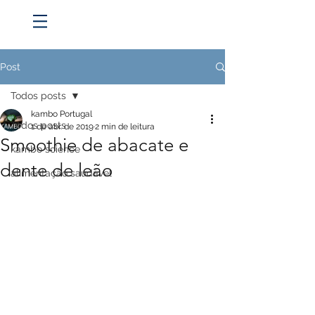
Post
Todos posts
kambo Portugal
Todos posts
1 de abr. de 2019
2 min de leitura
Smoothie de abacate e
kambo science
dente de leão
alimentação saudável