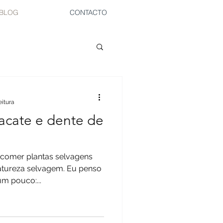
BLOG
CONTACTO
eitura
acate e dente de
plantas selvagens
atureza selvagem. Eu penso
m pouco:...